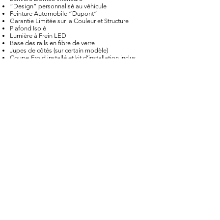
“Design” personnalisé au véhicule
Peinture Automobile “Dupont”
Garantie Limitée sur la Couleur et Structure
Plafond Isolé
Lumière à Frein LED
Base des rails en fibre de verre
Jupes de côtés (sur certain modèle)
Coupe-Froid installé et kit d’installation inclus
BROCHURES