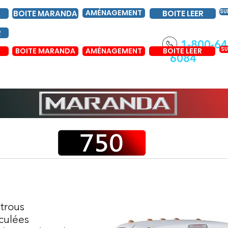
AMÉNAGEMENT
SU
BOITE MARANDA
BOITE LEER
R
1-800-64
SU
BOITE MARANDA
AMÉNAGEMENT
BOITE LEER
6084
 trous
iculées