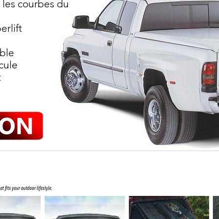
 les courbes du
rlift
able
cule
t