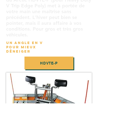
V Trip Edge Poly) met à portée de
votre main une maîtrise sans
précédent. L'hiver peut bien se
pointer, mais il aura affaire à vos
conditions. Pour gros et très gros
véhicules.
UN ANGLE EN V
POUR MIEUX
DÉNEIGER
HDVTE-P