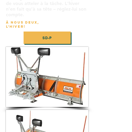
de vous atteler à la tâche. L'hiver
n'en fait qu'à sa tête – réglez-lui son
compte.
À NOUS DEUX,
L'HIVER!
SD-P