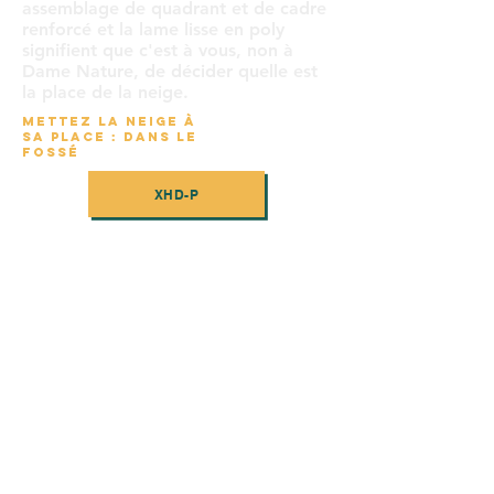
assemblage de quadrant et de cadre
renforcé et la lame lisse en poly
signifient que c'est à vous, non à
Dame Nature, de décider quelle est
la place de la neige.
METTEZ LA NEIGE À
SA PLACE : DANS LE
FOSSÉ
XHD-P