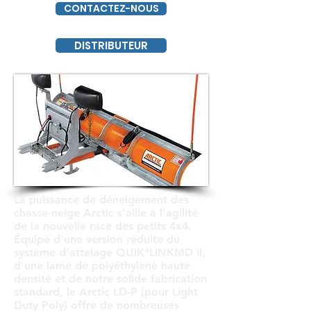
CONTACTEZ-NOUS
DISTRIBUTEUR
La puissance de déneigement des
chasse-neige Arctic s'allie à l'agilité
de la nouvelle race des petits 4x4.
Équipé d'une version réduite du
système d'attelage QUIK*LINKMD II,
d'une lame de polyéthylène haute
densité et de notre solide fabrication
standard, le Arctic LD-P (pour Light
Duty Poly) offre de nombreuses