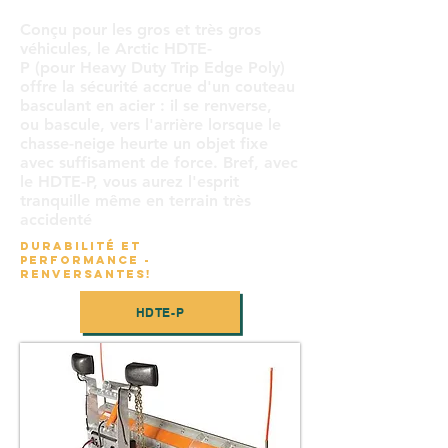
Conçu pour les gros et très gros
véhicules, le Arctic HDTE-
P (pour Heavy Duty Trip Edge Poly)
offre la sécurité accrue d'un couteau
basculant en acier : il se renverse,
ou bascule, vers l'arrière lorsque le
chasse-neige heurte un objet fixe
avec suffisament de force. Bref, avec
le HDTE-P, vous aurez l'esprit
tranquille même en terrain très
accidenté
DURABILITÉ ET
PERFORMANCE -
RENVERSANTES!
HDTE-P