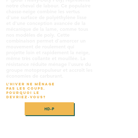
notre cheval de labour. Ce populaire
chasse-neige combine les vertus
d'une surface de polyéthylène lisse
et d'une conception avancée de la
mécanique de la lame, comme tous
nos modèles de poly. Cette
combinaison permet d'amorcer un
mouvement de roulement qui
projette loin et rapidement la neige,
même très collante et mouillée. La
résistance réduite ménage l'usure du
groupe motopropulseur et accroît les
économies de carburant.
L'HIVER NE MÉNAGE
PAS LES COUPS.
POURQUOI LE
DEVRIEZ-VOUS?
HD-P