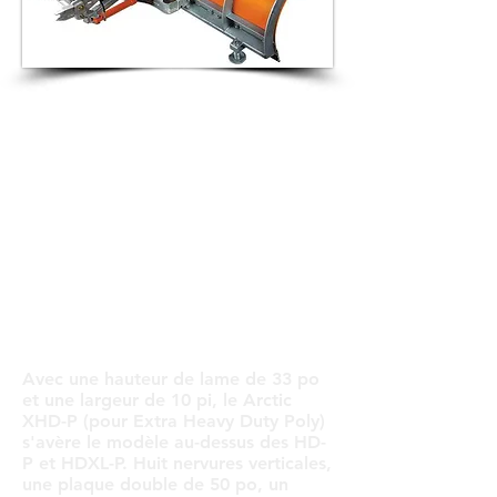
Avec une hauteur de lame de 33 po
et une largeur de 10 pi, le Arctic
XHD-P (pour Extra Heavy Duty Poly)
s'avère le modèle au-dessus des HD-
P et HDXL-P. Huit nervures verticales,
une plaque double de 50 po, un