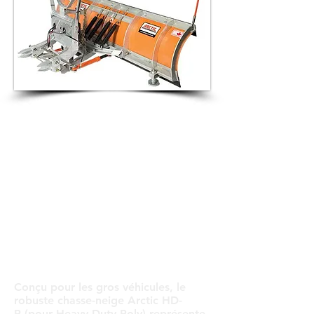
Conçu pour les gros véhicules, le
robuste chasse-neige Arctic HD-
P (pour Heavy-Duty Poly) représente