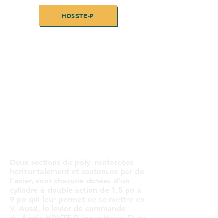
HDSSTE-P
Deux sections de poly, renforcées
horizontalement et soutenues par de
l'acier, sont chacune dotées d'un
cylindre à double action de 1,5 po x
9 po qui leur permet de se mettre en
V. Aussi, le levier de commande
du Arctic HDVTE-P (pour Heavy Duty