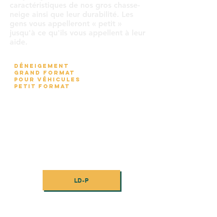
caractéristiques de nos gros chasse-
neige ainsi que leur durabilité. Les
gens vous appelleront « petit »
jusqu'à ce qu'ils vous appellent à leur
aide.
DÉNEIGEMENT
GRAND FORMAT
POUR VÉHICULES
PETIT FORMAT
LD-P