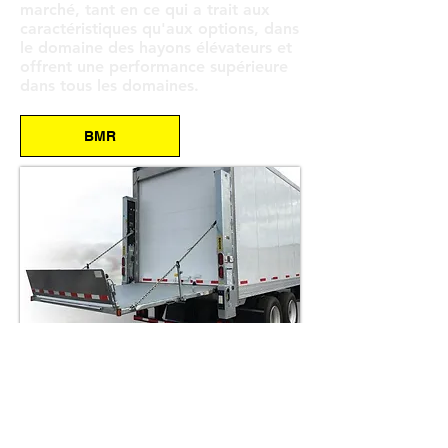
marché, tant en ce qui a trait aux
caractéristiques qu'aux options, dans
le domaine des hayons élévateurs et
offrent une performance supérieure
dans tous les domaines.
BMR
GPS