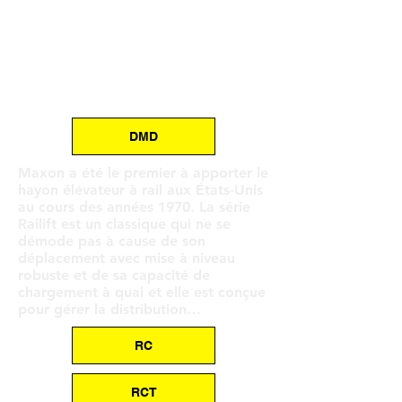
DMD
Maxon a été le premier à apporter le
hayon élévateur à rail aux États-Unis
au cours des années 1970. La série
Railift est un classique qui ne se
démode pas à cause de son
déplacement avec mise à niveau
robuste et de sa capacité de
chargement à quai et elle est conçue
pour gérer la distribution…
RC
RCT