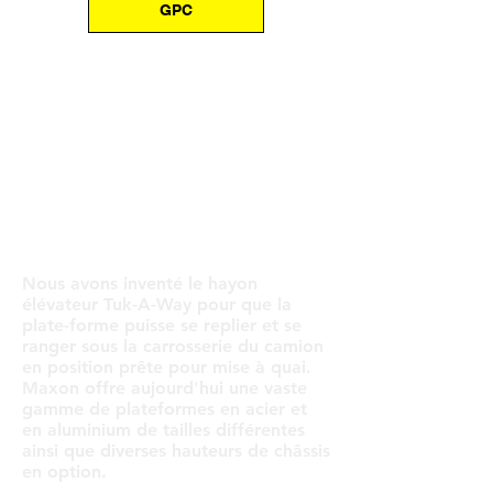
GPC
TUK-A-
WAY®
Nous avons inventé le hayon
élévateur Tuk-A-Way pour que la
plate-forme puisse se replier et se
ranger sous la carrosserie du camion
en position prête pour mise à quai.
Maxon offre aujourd'hui une vaste
gamme de plateformes en acier et
en aluminium de tailles différentes
ainsi que diverses hauteurs de châssis
en option.