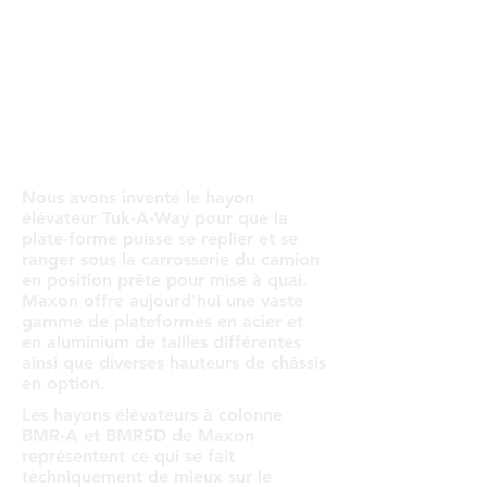
T™
WAY®
Nous avons inventé le hayon
élévateur Tuk-A-Way pour que la
plate-forme puisse se replier et se
ranger sous la carrosserie du camion
en position prête pour mise à quai.
Maxon offre aujourd'hui une vaste
gamme de plateformes en acier et
en aluminium de tailles différentes
ainsi que diverses hauteurs de châssis
en option.
Les hayons élévateurs à colonne
BMR-A et BMRSD de Maxon
représentent ce qui se fait
techniquement de mieux sur le