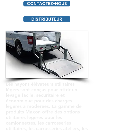
CONTACTEZ-NOUS
DISTRIBUTEUR
Les hayons élévateurs utilitaires
légers sont conçus pour offrir un
levage facile, sécuritaire et
économique pour des charges
légères à modérées. La gamme de
produits Maxon offre des options
utilitaires légères pour les
camionnettes, les carrosseries
utilitaires, les carrosseries-ateliers, les