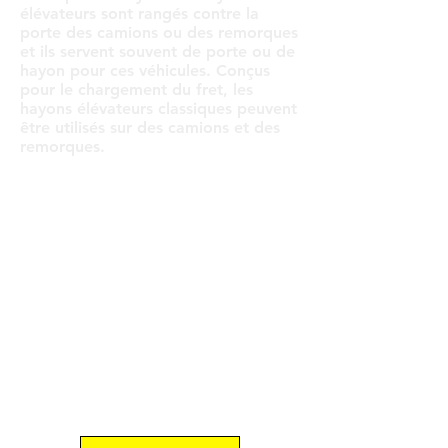
élévateurs sont rangés contre la
porte des camions ou des remorques
et ils servent souvent de porte ou de
hayon pour ces véhicules. Conçus
pour le chargement du fret, les
hayons élévateurs classiques peuvent
être utilisés sur des camions et des
remorques.
CLASSIQ
UE